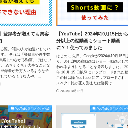
be】登録者が増えても集客
【YouTube】2024年10月15日から
由
分以上の縦動画もショート動画
に？！使ってみました
始める際、9割の人が勘違いしてい
す。 それは「登録者や再生数
はじめに 先日、Googleが2024年10月15日
集客につながる動画」ではない
り、3分以内の縦動画はショート動画とし
。 めちゃくちゃ大事なことな
われるようになることを発表しました。 20
に登録者が数万人いるようなチ
年 10 月 15 日以降にアップロードされた動
しているような人や、...
この日以降 YouTube にアップロードされ
スペクト比が正方形または縦長で...
日
2024年10月15日
YouTube運用ノウハウ編
YouTube運用ノウハ