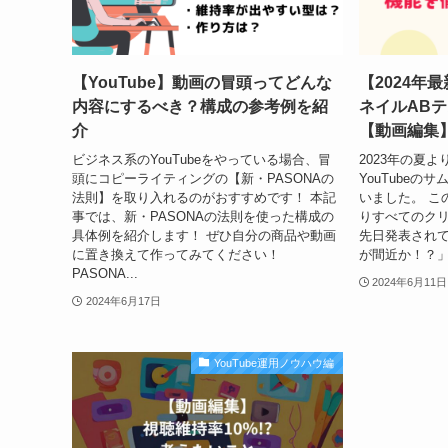
【YouTube】動画の冒頭ってどんな
【2024年最
内容にするべき？構成の参考例を紹
ネイルAB
介
【動画編集
ビジネス系のYouTubeをやっている場合、冒
2023年の夏
頭にコピーライティングの【新・PASONAの
YouTubeの
法則】を取り入れるのがおすすめです！ 本記
いました。 こ
事では、新・PASONAの法則を使った構成の
りすべてのク
具体例を紹介します！ ぜひ自分の商品や動画
先日発表され
に置き換えて作ってみてください！
が間近か！？」
PASONA...
2024年6月11日
2024年6月17日
YouTube運用ノウハウ編