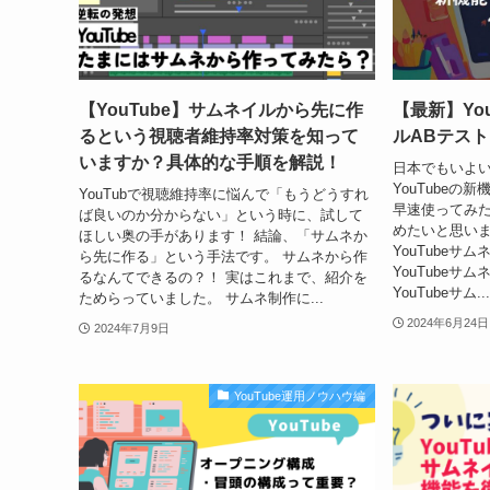
【YouTube】サムネイルから先に作
【最新】Yo
るという視聴者維持率対策を知って
ルABテス
いますか？具体的な手順を解説！
日本でもいよ
YouTubeの
YouTubで視聴維持率に悩んで「もうどうすれ
早速使ってみ
ば良いのか分からない」という時に、試して
めたいと思いま
ほしい奥の手があります！ 結論、「サムネか
YouTubeサ
ら先に作る」という手法です。 サムネから作
YouTubeサ
るなんてできるの？！ 実はこれまで、紹介を
YouTubeサム...
ためらっていました。 サムネ制作に...
2024年6月24日
2024年7月9日
YouTube運用ノウハウ編