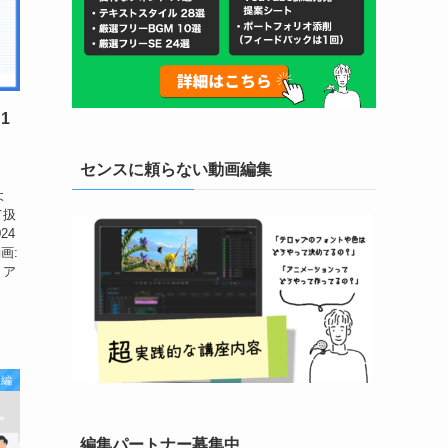
1
センスに頼らない動画編集
よ
て扱
24
画:
、ア
ウ編
編集パートナー募集中