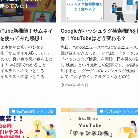
uTube新機能！サムネイ
Googleがハッシュタグ検索機能を
トを使ってみた感想！
始！YouTubeはどう変わる？
いよ本格的に広がり始めた
先日、Yahoo!ニュースで気になるニュース
新機能「サムネイルAB テスト」
飛び込んできました。 それは…「グーグ
たので、良い点や悪い点をまと
『ハッシュタグ検索』を開始 日本発の“
す！ 本記事でわかること
し”検索」という見出しの記事です。 内容
ムネイルテストの良いところ
約すると、 グーグルのハッシュタグ検索
ムネイルテストの悪いところ
いて これまでインスタグラムなどの特...
2024年6月21日
YouTube運用ノウハウ編
YouTube運用ノウハ