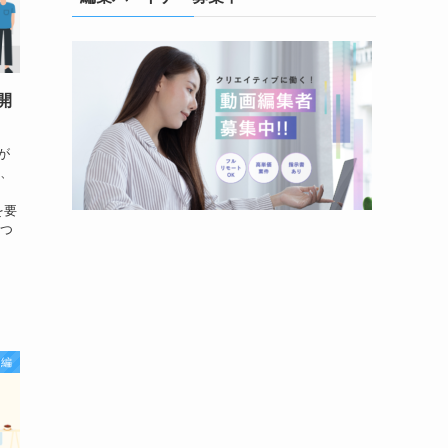
開
が
ル、
推
を要
につ
ウ編