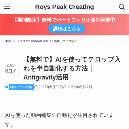
Roys Peak Creating
【期間限定】無料でポートフォリオ添削実施中!
詳細はこちら
ホーム
ブログ
動画編集者向け
編集ノウハウ編
【無料で】AIを使ってテロップ入
2026
れを半自動化する方法｜
6/17
Antigravity活用
2026年5月30日
2026年6月17日
編集ノウハウ編
AIを使った動画編集の自動化が注目されていま
す。