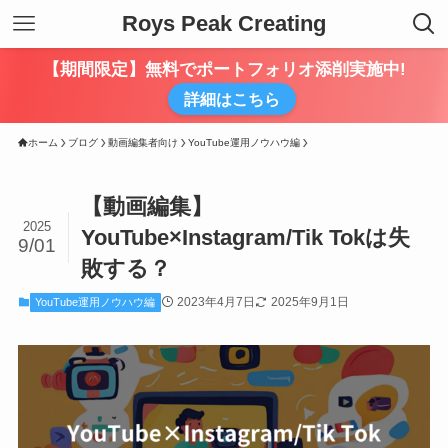
Roys Peak Creating
【期間限定】無料でポートフォリオ添削実施中!
詳細はこちら
ホーム
ブログ
動画編集者向け
YouTube運用ノウハウ編
【動画編集】
2025
YouTube×Instagram/Tik Tokは失
9/01
敗する？
2023年4月7日
2025年9月1日
YouTube運用ノウハウ編