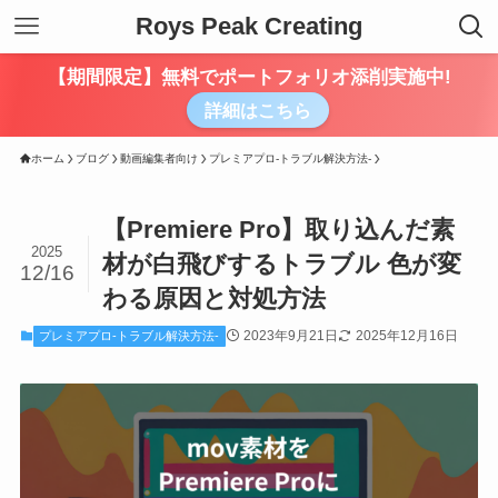
Roys Peak Creating
【期間限定】無料でポートフォリオ添削実施中!
詳細はこちら
ホーム
ブログ
動画編集者向け
プレミアプロ-トラブル解決方法-
【Premiere Pro】取り込んだ素
2025
材が白飛びするトラブル 色が変
12/16
わる原因と対処方法
2023年9月21日
2025年12月16日
プレミアプロ-トラブル解決方法-