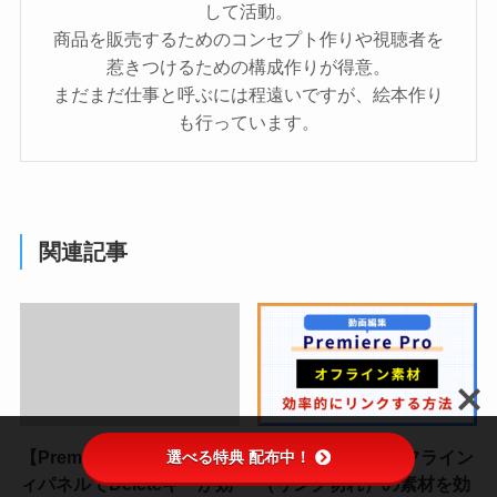
して活動。
商品を販売するためのコンセプト作りや視聴者を
惹きつけるための構成作りが得意。
まだまだ仕事と呼ぶには程遠いですが、絵本作り
も行っています。
関連記事
選べる特典 配布中！
【Premire Pro】プロパテ
Premiere Proでオフライン
ィパネルでDeleteキーが効
（リンク切れ）の素材を効